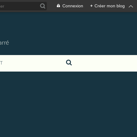
Connexion
+
Créer mon blog
arré
T