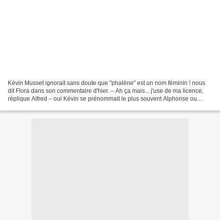
Kévin Musset ignorait sans doute que "phalène" est un nom féminin ! nous
dit Flora dans son commentaire d'hier. – Ah ça mais... j'use de ma licence,
réplique Alfred – oui Kévin se prénommait le plus souvent Alphonse ou
Alfred* – , et j'en connais un autre,...