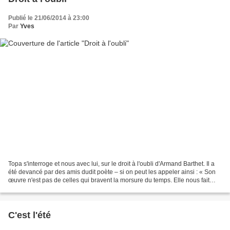
Publié le 21/06/2014 à 23:00
Par
Yves
Topa s'interroge et nous avec lui, sur le droit à l'oubli d'Armand Barthet. Il a
été devancé par des amis dudit poète – si on peut les appeler ainsi : « Son
œuvre n'est pas de celles qui bravent la morsure du temps. Elle nous fait
l'effet de ces fleurettes...
C'est l'été