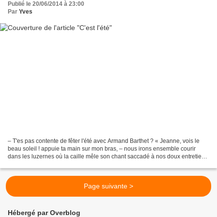
Publié le 20/06/2014 à 23:00
Par
Yves
– T'es pas contente de fêter l'été avec Armand Barthet ? « Jeanne, vois le
beau soleil ! appuie ta main sur mon bras, – nous irons ensemble courir
dans les luzernes où la caille mêle son chant saccadé à nos doux entretiens,
et je te montrerai l'Été, Le...
Page suivante >
Hébergé par Overblog