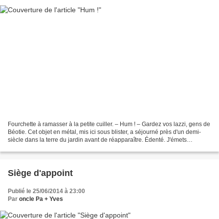
Fourchette à ramasser à la petite cuiller. – Hum ! – Gardez vos lazzi, gens de
Béotie. Cet objet en métal, mis ici sous blister, a séjourné près d'un demi-
siècle dans la terre du jardin avant de réapparaître. Édenté. J'émets
l'hypothèse qu'il pouvait...
Siège d'appoint
Publié le 25/06/2014 à 23:00
Par
oncle Pa + Yves