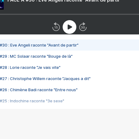
#30 : Eve Angeli raconte "Avant de partir"
#29 : MC Solaar raconte "Bouge de là"
28 : Lorie raconte "Je vais vite"
#27 : Christophe Willem raconte "Jacques a dit"
#26 : Chimène Badi raconte "Entre nous"
#25 : Indochine raconte "3e sexe"
#24 : Zaho raconte "C'est chelou"
#23 : Patrick Bruel raconte "Au café des délices"
#22 : Kyo raconte "Le chemin"