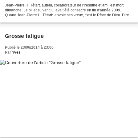
Jean-Pierre H. Tétart, auteur, collaborateur de l'Iresuthe et ami, est mort
dimanche. Le billet suivant lui avait été consacré en fin d'année 2009.
Quand Jean-Pierre H. Tétart* envoie ses vœux, c'est le Rêve de Dieu. Dire
s'il fréquente le s plus grands....
Grosse fatigue
Publié le 23/06/2014 à 23:00
Par
Yves