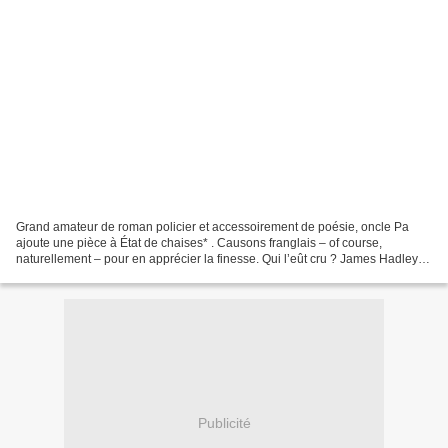
Grand amateur de roman policier et accessoirement de poésie, oncle Pa
ajoute une pièce à État de chaises* . Causons franglais – of course,
naturellement – pour en apprécier la finesse. Qui l’eût cru ? James Hadley
Chase est bien l’auteur du roman policier...
Publicité