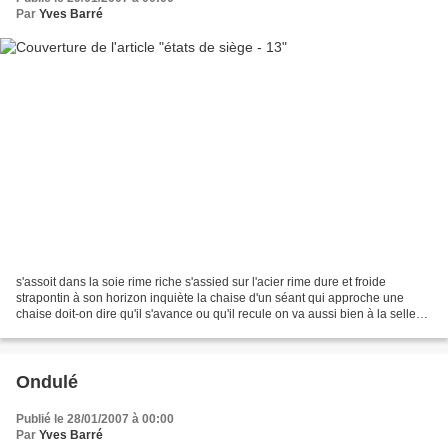
Par
Yves Barré
s'assoit dans la soie rime riche s'assied sur l'acier rime dure et froide
strapontin à son horizon inquiète la chaise d'un séant qui approche une
chaise doit-on dire qu'il s'avance ou qu'il recule on va aussi bien à la selle
accroupi Poulet-Malassis éditeur...
Ondulé
Publié le 28/01/2007 à 00:00
Par
Yves Barré