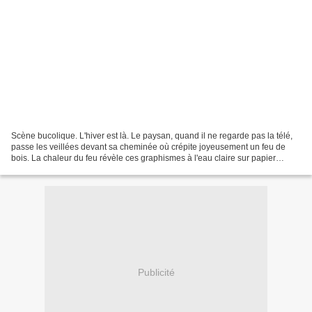
Scène bucolique. L'hiver est là. Le paysan, quand il ne regarde pas la télé,
passe les veillées devant sa cheminée où crépite joyeusement un feu de
bois. La chaleur du feu révèle ces graphismes à l'eau claire sur papier
thermique (le papier en rouleau...
Publicité