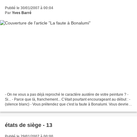
Publié le 30/01/2007 à 00:04
Par
Yves Barré
- On ne vous a pas déjà reproché le caractère austère de votre peinture ? -
Si... - Parce que là, franchement... C'était pourtant encourageant au début : -
(silence blanc) - Vous prétendez que c'est la faute à Bonalumi. Vous devriez
choisir vos amis avec...
états de siège - 13
Publié le 29/01/2007 à 00:00