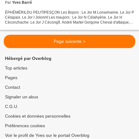
Par
Yves Barré
ÉPHÉMÉRILDU PEUTIPESÇON Les Bojors : Le Jor M Lonsehaime. Le Jor P
Cèlapaix. Le Jor I Jolonrit Les maujors : Le Jor N Cèlahyène. Le Jor H
Cèconzhache. Le Jor J Cècongît. André Martel Gorgone Cheval d'attaque,
1974 Né en 1893, André Martel a d'abord été...
Page suivante >
Hébergé par Overblog
Top articles
Pages
Contact
Signaler un abus
C.G.U.
Cookies et données personnelles
Préférences cookies
Voir le profil de Yves sur le portail Overblog