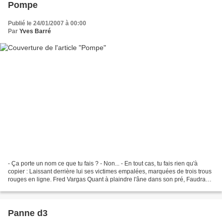
Pompe
Publié le 24/01/2007 à 00:00
Par
Yves Barré
- Ça porte un nom ce que tu fais ? - Non... - En tout cas, tu fais rien qu'à
copier : Laissant derrière lui ses victimes empalées, marquées de trois trous
rouges en ligne. Fred Vargas Quant à plaindre l'âne dans son pré, Faudra
que j'aille voir ça de...
Panne d3