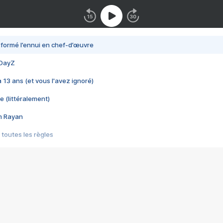
nsformé l’ennui en chef-d’œuvre
 DayZ
 a 13 ans (et vous l'avez ignoré)
e (littéralement)
im Rayan
 toutes les règles
s les jeux vidéo
us choquant de Rockstar ? - Le scandale BULLY
e plus moche de Steam
du RÊVE tourne au CAUCHEMAR