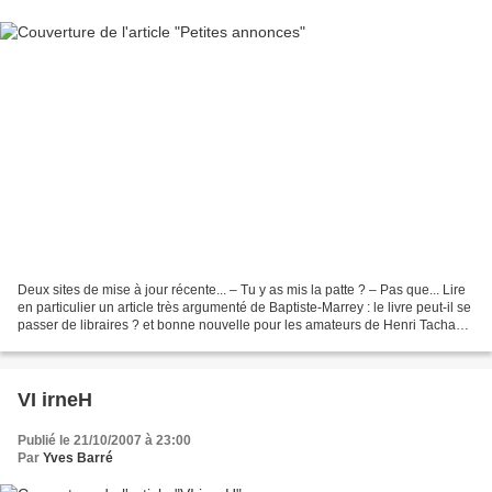
Deux sites de mise à jour récente... – Tu y as mis la patte ? – Pas que... Lire
en particulier un article très argumenté de Baptiste-Marrey : le livre peut-il se
passer de libraires ? et bonne nouvelle pour les amateurs de Henri Tachan :
sortie le 25...
VI irneH
Publié le 21/10/2007 à 23:00
Par
Yves Barré