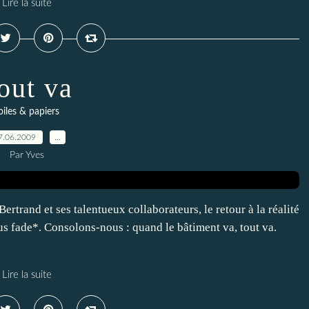
Lire la suite
out va
oiles & papiers
7.06.2009
…
Par Yves
rtrand et ses talentueux collaborateurs, le retour à la réalité
us fade*. Consolons-nous : quand le bâtiment va, tout va.
Lire la suite