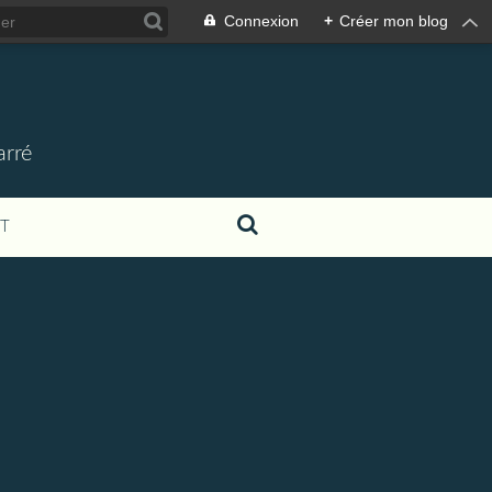
Connexion
+
Créer mon blog
arré
T