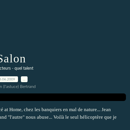
Salon
cteurs - quel talent
5.06.2009
…
n (l'astuce) Bertrand
ancé at Home, chez les banquiers en mal de nature... Jean
nd "l'autre" nous abuse... Voilà le seul hélicoptère que je