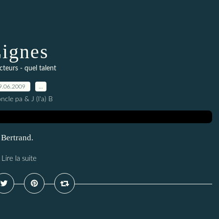
ignes
cteurs - quel talent
9.06.2009
…
ncle pa & J (l'a) B
 Bertrand.
Lire la suite