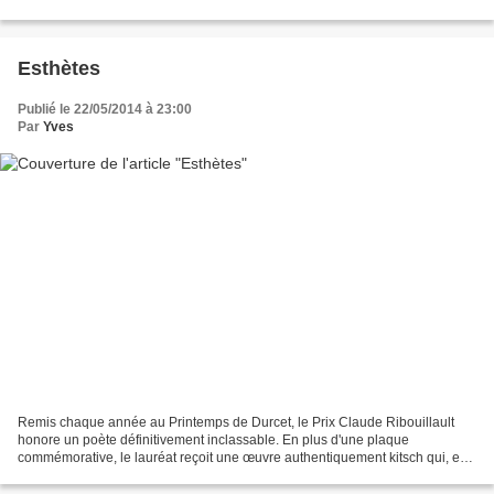
achetés !!! J'y crois...
Esthètes
Publié le 22/05/2014 à 23:00
Par
Yves
Remis chaque année au Printemps de Durcet, le Prix Claude Ribouillault
honore un poète définitivement inclassable. En plus d'une plaque
commémorative, le lauréat reçoit une œuvre authentiquement kitsch qui, en
plus de le laisser sans voix, pourra orner...