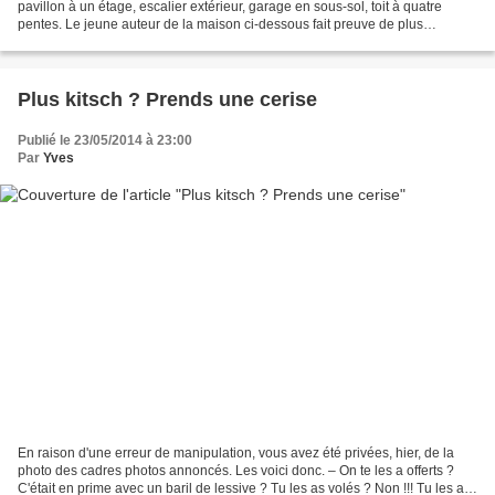
pavillon à un étage, escalier extérieur, garage en sous-sol, toit à quatre
pentes. Le jeune auteur de la maison ci-dessous fait preuve de plus
d'imagination. Et il y a du feu dans la...
Plus kitsch ? Prends une cerise
Publié le 23/05/2014 à 23:00
Par
Yves
En raison d'une erreur de manipulation, vous avez été privées, hier, de la
photo des cadres photos annoncés. Les voici donc. – On te les a offerts ?
C'était en prime avec un baril de lessive ? Tu les as volés ? Non !!! Tu les as