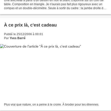
Une affichette à partir d'un dessin en noir et blanc crayonné sur un coin de
table. Composition en triangle. Je n'aurais pas fait plus rigoureux avec un
compas et un double-décimètre. Seule à sortir du cadre : la jambe droite du
garçon. - La jambe droite...
À ce prix là, c'est cadeau
Publié le 25/12/2006 à 00:01
Par
Yves Barré
Plus vrai que nature, on a peine à le croire. À broder pour les étrennes.