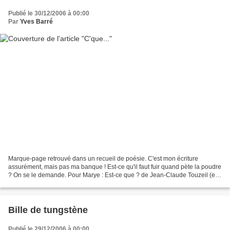
Publié le 30/12/2006 à 00:00
Par
Yves Barré
Marque-page retrouvé dans un recueil de poésie. C'est mon écriture
assurément, mais pas ma banque ! Est-ce qu'il faut fuir quand pète la poudre
? On se le demande. Pour Marye : Est-ce que ? de Jean-Claude Touzeil (et
Yves Barré) a fait l'objet d'une réédition....
Bille de tungstène
Publié le 29/12/2006 à 00:00