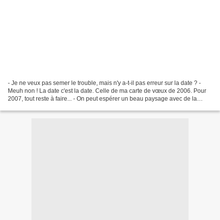
- Je ne veux pas semer le trouble, mais n'y a-t-il pas erreur sur la date ? -
Meuh non ! La date c'est la date. Celle de ma carte de vœux de 2006. Pour
2007, tout reste à faire... - On peut espérer un beau paysage avec de la
neige et des paillettes ?...