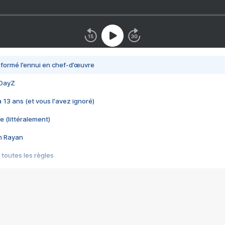
nsformé l’ennui en chef-d’œuvre
 DayZ
 a 13 ans (et vous l'avez ignoré)
e (littéralement)
im Rayan
 toutes les règles
s les jeux vidéo
us choquant de Rockstar ? - Le scandale BULLY
e plus moche de Steam