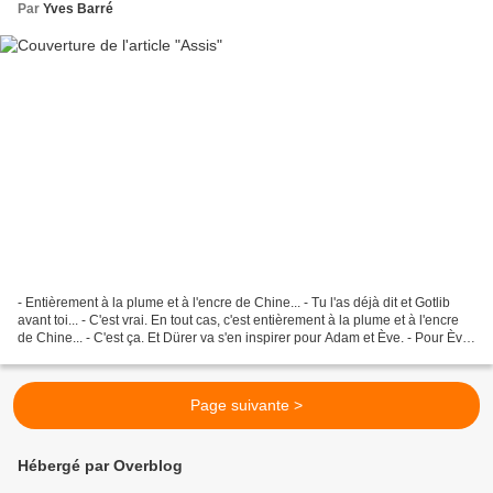
Par
Yves Barré
- Entièrement à la plume et à l'encre de Chine... - Tu l'as déjà dit et Gotlib
avant toi... - C'est vrai. En tout cas, c'est entièrement à la plume et à l'encre
de Chine... - C'est ça. Et Dürer va s'en inspirer pour Adam et Ève. - Pour Ève,
je ne sais...
Page suivante >
Hébergé par Overblog