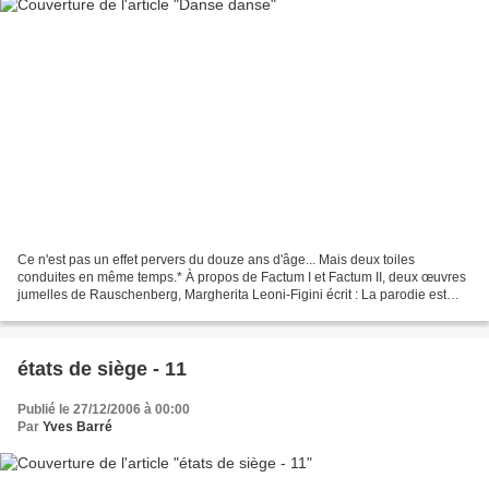
Ce n'est pas un effet pervers du douze ans d'âge... Mais deux toiles
conduites en même temps.* À propos de Factum I et Factum II, deux œuvres
jumelles de Rauschenberg, Margherita Leoni-Figini écrit : La parodie est
une des formes que prend en art le procédé...
états de siège - 11
Publié le 27/12/2006 à 00:00
Par
Yves Barré