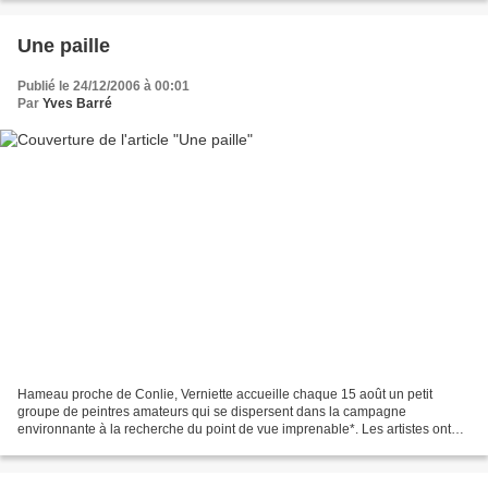
Une paille
Publié le 24/12/2006 à 00:01
Par
Yves Barré
Hameau proche de Conlie, Verniette accueille chaque 15 août un petit
groupe de peintres amateurs qui se dispersent dans la campagne
environnante à la recherche du point de vue imprenable*. Les artistes ont
négligé un long bâtiment de ferme qui m'a inspiré...