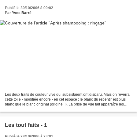
Publié le 30/10/2006 à 00:02
Par
Yves Barré
Les deux traits de couleur vive qui subsistaient ont disparu. Mais on reverra
cette toile - modifiée encore - en cet espace : le blanc du repentir est plus
blanc que le blanc original (originel !). La prise de vue fait apparaître les
reliefs de la toile...
Les tout faits - 1
Publié le 28/10/2006 à 23:01