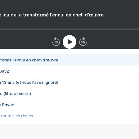
e jeu qui a transformé l’ennui en chef-d’œuvre
nsformé l’ennui en chef-d’œuvre
 DayZ
 a 13 ans (et vous l'avez ignoré)
e (littéralement)
im Rayan
 toutes les règles
s les jeux vidéo
us choquant de Rockstar ? - Le scandale BULLY