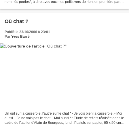
nommés poètes*, à dire avec eux mes petits vers de rien, en première partie
du concert de Martine Caplanne. On pourra...
Où chat ?
Publié le 23/10/2006 à 23:01
Par
Yves Barré
Un œil sur la casserole, l'autre sur le chat * - Je vois bien la casserole. - Moi
aussi. - Je ne vois pas le chat. - Moi aussi.** Étude de reflets réalisée dans le
cadre de l'atelier d'Alain de Bourgues, lundi. Pastels sur papier, 65 x 50 cm *
Proverbe...