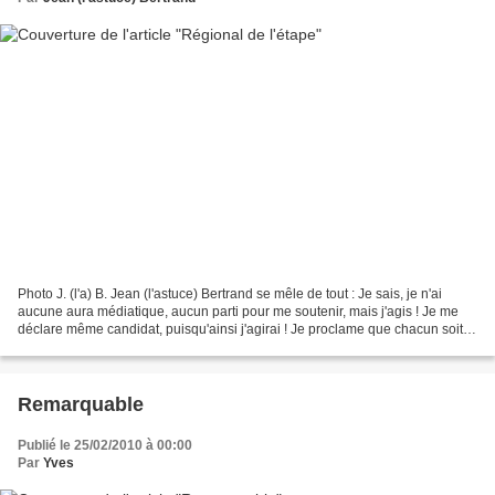
Photo J. (l'a) B. Jean (l'astuce) Bertrand se mêle de tout : Je sais, je n'ai
aucune aura médiatique, aucun parti pour me soutenir, mais j'agis ! Je me
déclare même candidat, puisqu'ainsi j'agirai ! Je proclame que chacun soit à
sa place et que d'autres...
Remarquable
Publié le 25/02/2010 à 00:00
Par
Yves