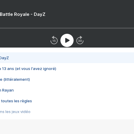
 Battle Royale - DayZ
 DayZ
 a 13 ans (et vous l'avez ignoré)
e (littéralement)
im Rayan
 toutes les règles
s les jeux vidéo
us choquant de Rockstar ? - Le scandale BULLY
e plus moche de Steam