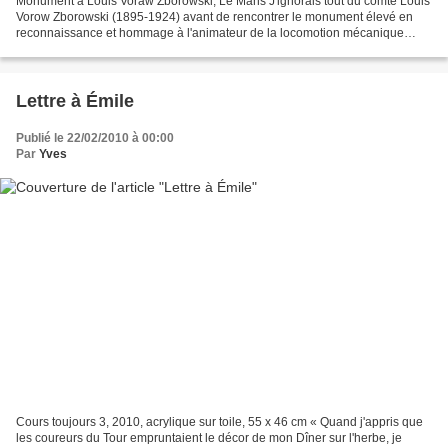
Monument à Louis Voraw Zborowski, Le Mans J'ignorais tout du comte Louis
Vorow Zborowski (1895-1924) avant de rencontrer le monument élevé en
reconnaissance et hommage à l'animateur de la locomotion mécanique
dans le parc de Tessé au Mans. Je ne le connais...
Lettre à Émile
Publié le 22/02/2010 à 00:00
Par
Yves
Cours toujours 3, 2010, acrylique sur toile, 55 x 46 cm « Quand j'appris que
les coureurs du Tour empruntaient le décor de mon Dîner sur l'herbe, je