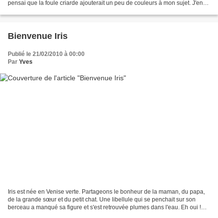
pensai que la foule criarde ajouterait un peu de couleurs à mon sujet. J'en
acceptai l'augure et m'en...
Bienvenue Iris
Publié le 21/02/2010 à 00:00
Par
Yves
Iris est née en Venise verte. Partageons le bonheur de la maman, du papa,
de la grande sœur et du petit chat. Une libellule qui se penchait sur son
berceau a manqué sa figure et s'est retrouvée plumes dans l'eau. Eh oui !
Fée, c'est un métier ! Gomphus...