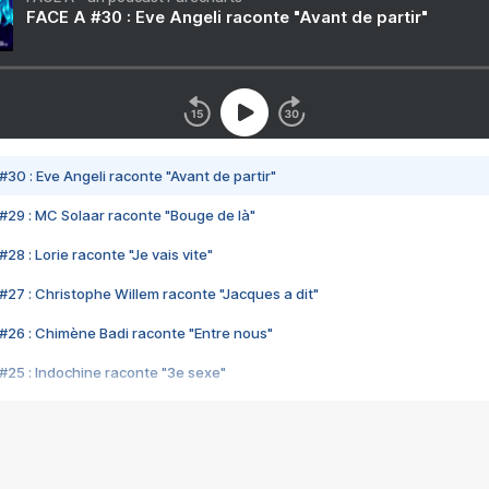
FACE A #30 : Eve Angeli raconte "Avant de partir"
#30 : Eve Angeli raconte "Avant de partir"
#29 : MC Solaar raconte "Bouge de là"
28 : Lorie raconte "Je vais vite"
#27 : Christophe Willem raconte "Jacques a dit"
#26 : Chimène Badi raconte "Entre nous"
#25 : Indochine raconte "3e sexe"
#24 : Zaho raconte "C'est chelou"
#23 : Patrick Bruel raconte "Au café des délices"