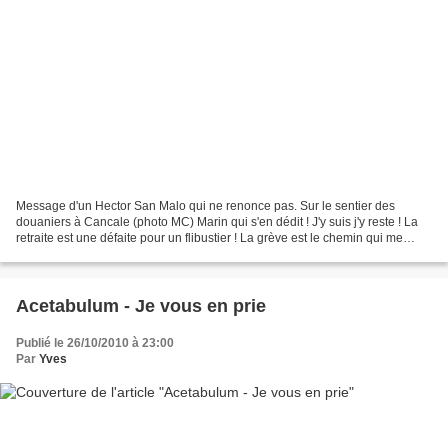
Message d'un Hector San Malo qui ne renonce pas. Sur le sentier des
douaniers à Cancale (photo MC) Marin qui s'en dédit ! J'y suis j'y reste ! La
retraite est une défaite pour un flibustier ! La grève est le chemin qui me
mène au bistro ! Malgré le vent...
Acetabulum - Je vous en prie
Publié le 26/10/2010 à 23:00
Par
Yves