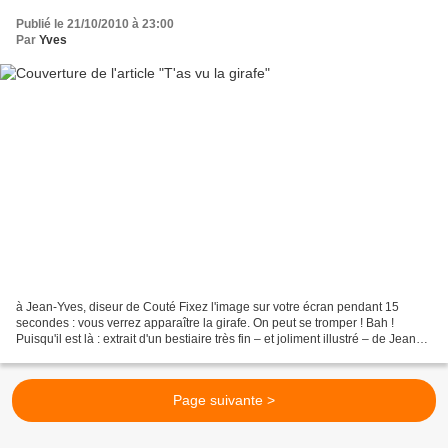
Publié le 21/10/2010 à 23:00
Par
Yves
à Jean-Yves, diseur de Couté Fixez l'image sur votre écran pendant 15
secondes : vous verrez apparaître la girafe. On peut se tromper ! Bah !
Puisqu'il est là : extrait d'un bestiaire très fin – et joliment illustré – de Jean
Zéboulon, Animaux trouvés...
Page suivante >