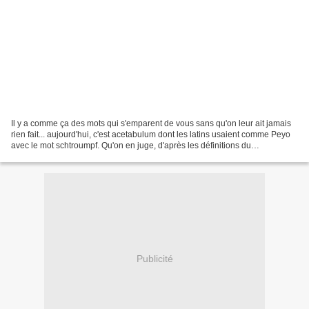
Il y a comme ça des mots qui s'emparent de vous sans qu'on leur ait jamais
rien fait... aujourd'hui, c'est acetabulum dont les latins usaient comme Peyo
avec le mot schtroumpf. Qu'on en juge, d'après les définitions du
Dictionarium novum latino-gallico-italicum...
Publicité