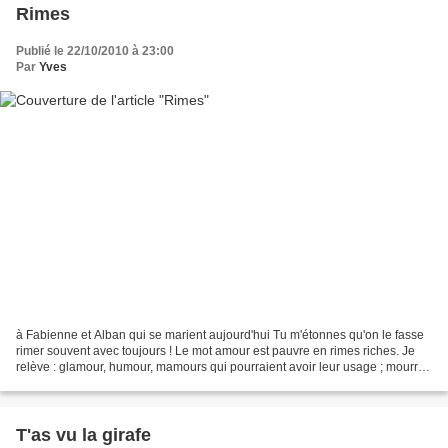
Rimes
Publié le 22/10/2010 à 23:00
Par
Yves
à Fabienne et Alban qui se marient aujourd'hui Tu m'étonnes qu'on le fasse
rimer souvent avec toujours ! Le mot amour est pauvre en rimes riches. Je
relève : glamour, humour, mamours qui pourraient avoir leur usage ; mourre,
jeu de doigts, jeu folâtre...
T'as vu la girafe