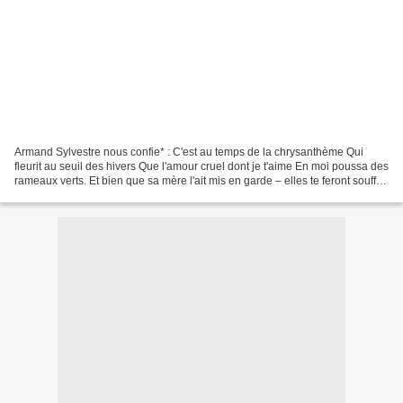
Armand Sylvestre nous confie* : C'est au temps de la chrysanthème Qui
fleurit au seuil des hivers Que l'amour cruel dont je t'aime En moi poussa des
rameaux verts. Et bien que sa mère l'ait mis en garde – elles te feront souffrir,
mon fils – le poète...