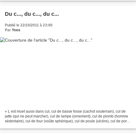
Du c..., du c..., du c...
Publié le 22/10/2011 à 23:00
Par
Yves
« L est muet aussi dans cul, cul de basse fosse (cachot souterrain), cul de
jatte (qui ne peut marcher), cul de lampe (ornement), cul de plomb (homme
sédentaire), cul de four (voûte sphérique), cul de poule (ulcère), cul de port
(nœud au bout d'une corde,...