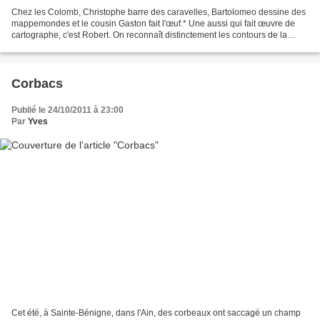
Chez les Colomb, Christophe barre des caravelles, Bartolomeo dessine des
mappemondes et le cousin Gaston fait l'œuf.* Une aussi qui fait œuvre de
cartographe, c'est Robert. On reconnaît distinctement les contours de la
France et de la Sardaigne. Dommage...
Corbacs
Publié le 24/10/2011 à 23:00
Par
Yves
Cet été, à Sainte-Bénigne, dans l'Ain, des corbeaux ont saccagé un champ