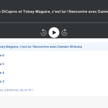
 DiCaprio et Tobey Maguire, c'est lui ! Rencontre avec Dam
bey Maguire, c'est lui ! Rencontre avec Damien Witecka
e 6
e 5
e 4
e 3
s créatrices de la VF !
e 2
e 1