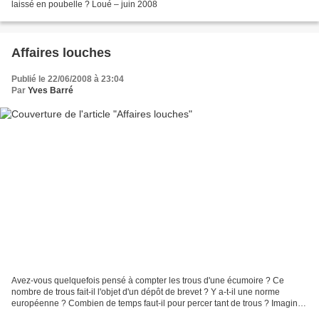
laissé en poubelle ? Loué – juin 2008
Affaires louches
Publié le 22/06/2008 à 23:04
Par
Yves Barré
Avez-vous quelquefois pensé à compter les trous d'une écumoire ? Ce
nombre de trous fait-il l'objet d'un dépôt de brevet ? Y a-t-il une norme
européenne ? Combien de temps faut-il pour percer tant de trous ? Imaginez
l'économie réalisée si on n'en perçait...