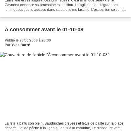
Enfin l'été et ses fulgurances lumineuses. C'est ainsi que Jean-Pierre
Cavanna annonce sa prochaine exposition. Il s'agit bien de fulgurances
lumineuses ; cette audace dans sa palette me fascine. L'exposition se tient à
l'office de tourisme intercommunal...
À consommer avant le 01-10-08
Publié le 23/06/2008 à 23:00
Par
Yves Barré
La fête a battu son plein. Baudruches crevées et fétus de paille sur la place
déserte. Lot de pêche à la ligne ou de tir à la carabine, Le dinosaure vert