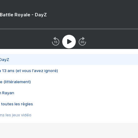
 Battle Royale - DayZ
 DayZ
 a 13 ans (et vous l'avez ignoré)
e (littéralement)
im Rayan
 toutes les règles
s les jeux vidéo
us choquant de Rockstar ? - Le scandale BULLY
e plus moche de Steam