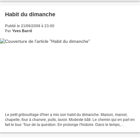
Habit du dimanche
Publié le 21/06/2008 à 23:00
Par
Yves Barré
Le petit gribouillage d'hier a mis son habit du dimanche. Maison, manoir,
chapelle, four à chanvre, puits, lavoir. Modeste bâti. Le chemin qui en part en
fait le tour. Tour de la question. En prolonge l'histoire. Dans le temps,
l'espace. D'hier à aujourd'hui....