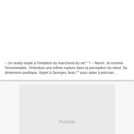
– Un ready made à l'imitation du marchand du sel * ? – Nenni. Je nomme
l'innommable. J'introduis une infime rupture dans la perception du rebut. Sa
dimension poétique. Appel à Georges Jean,** pour aider à préciser
l'intention : La poésie est ce qui parle...
Publicité