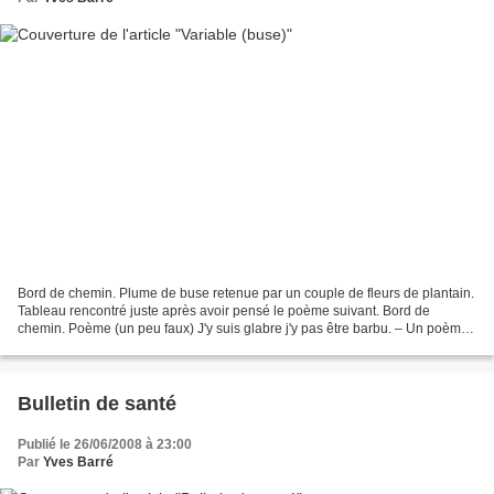
Bord de chemin. Plume de buse retenue par un couple de fleurs de plantain.
Tableau rencontré juste après avoir pensé le poème suivant. Bord de
chemin. Poème (un peu faux) J'y suis glabre j'y pas être barbu. – Un poème
? Ça ? – Oui, on ne le dirait pas...
Bulletin de santé
Publié le 26/06/2008 à 23:00
Par
Yves Barré