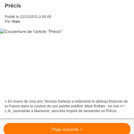
Précis
Publié le 21/11/2011 à 00:00
Par
Yves
« En moins de cinq ans, Nicolas Sarkozy a redessiné le tableau financier de
la France dans la couleur de son peintre préféré, Mark Rothko : en noir !»*
L.N., journaliste à Marianne, sera très inspiré de demander un Précis
d'histoire de l'art au père Noël....
Page suivante >