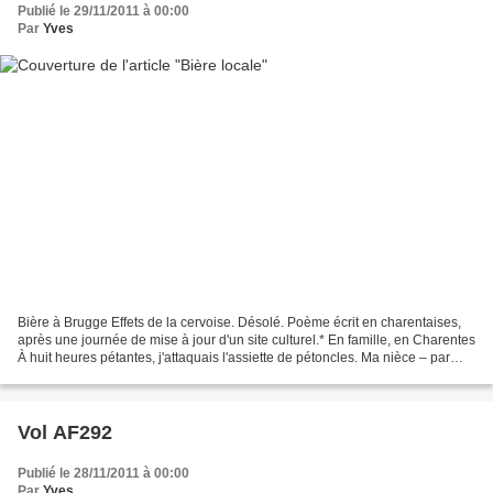
Publié le 29/11/2011 à 00:00
Par
Yves
Bière à Brugge Effets de la cervoise. Désolé. Poème écrit en charentaises,
après une journée de mise à jour d'un site culturel.* En famille, en Charentes
À huit heures pétantes, j'attaquais l'assiette de pétoncles. Ma nièce – par
alliance – : – T'appelles...
Vol AF292
Publié le 28/11/2011 à 00:00
Par
Yves