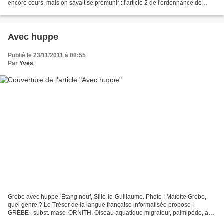
encore cours, mais on savait se prémunir : l'article 2 de l'ordonnance de
1680 – des gabelles – porte...
Avec huppe
Publié le 23/11/2011 à 08:55
Par
Yves
Grèbe avec huppe. Étang neuf, Sillé-le-Guillaume. Photo : Maïette Grèbe,
quel genre ? Le Trésor de la langue française informatisée propose :
GRÈBE , subst. masc. ORNITH. Oiseau aquatique migrateur, palmipède, au
plumage d'un blanc argenté et au bec fin....