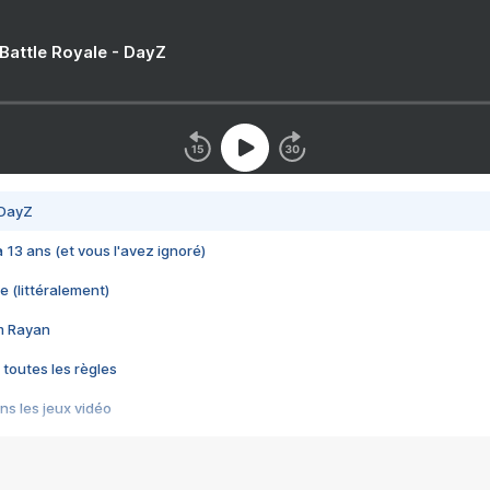
 Battle Royale - DayZ
 DayZ
 a 13 ans (et vous l'avez ignoré)
e (littéralement)
im Rayan
 toutes les règles
s les jeux vidéo
us choquant de Rockstar ? - Le scandale BULLY
e plus moche de Steam