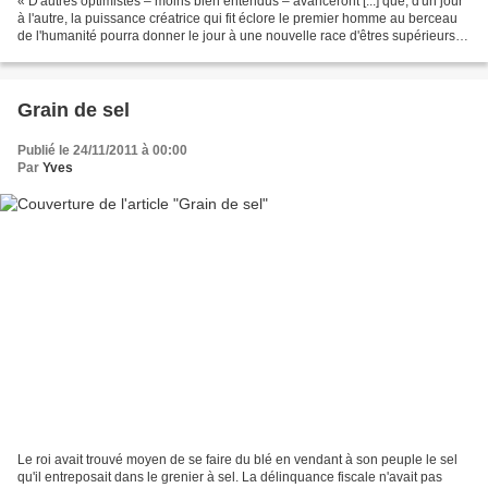
« D'autres optimistes – moins bien entendus – avanceront [...] que, d'un jour
à l'autre, la puissance créatrice qui fit éclore le premier homme au berceau
de l'humanité pourra donner le jour à une nouvelle race d'êtres supérieurs,
un nouvel ordre d'êtres...
Grain de sel
Publié le 24/11/2011 à 00:00
Par
Yves
Le roi avait trouvé moyen de se faire du blé en vendant à son peuple le sel
qu'il entreposait dans le grenier à sel. La délinquance fiscale n'avait pas