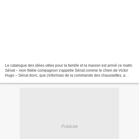
Le catalogue des idées utiles pour la famille et la maison est arrivé ce matin.
Sénat – mon fidèle compagnon s'appelle Sénat comme le chien de Victor
Hugo – Sénat donc, que j'informais de la commande des chaussettes, a
remué la queue. Ce qui chez lui...
Publicité