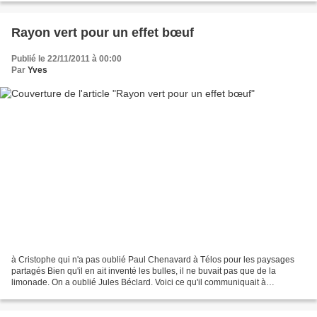
Rayon vert pour un effet bœuf
Publié le 22/11/2011 à 00:00
Par
Yves
à Cristophe qui n'a pas oublié Paul Chenavard à Télos pour les paysages
partagés Bien qu'il en ait inventé les bulles, il ne buvait pas que de la
limonade. On a oublié Jules Béclard. Voici ce qu'il communiquait à
l'Académie des sciences, en 1858 : « Placez...