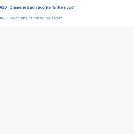
#26 : Chimène Badi raconte "Entre nous"
#25 : Indochine raconte "3e sexe"
#24 : Zaho raconte "C'est chelou"
#23 : Patrick Bruel raconte "Au café des délices"
#22 : Kyo raconte "Le chemin"
#21 : Nolwenn Leroy raconte "Cassé"
#20 : Patrick Hernandez raconte "Born to be alive"
#19 : Lorie raconte "Près de moi"
#18 : Michael Jones raconte "A nos actes manqués" (avec Jean-Jacque
#17 : Khaled raconte "Aïcha"
#16 : Corneille raconte "Parce qu'on vient de loin"
#15 : Indochine raconte "L'aventurier"