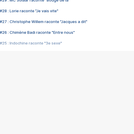
#29 : MC Solaar raconte "Bouge de là"
28 : Lorie raconte "Je vais vite"
#27 : Christophe Willem raconte "Jacques a dit"
#26 : Chimène Badi raconte "Entre nous"
#25 : Indochine raconte "3e sexe"
#24 : Zaho raconte "C'est chelou"
#23 : Patrick Bruel raconte "Au café des délices"
#22 : Kyo raconte "Le chemin"
#21 : Nolwenn Leroy raconte "Cassé"
#20 : Patrick Hernandez raconte "Born to be alive"
#19 : Lorie raconte "Près de moi"
#18 : Michael Jones raconte "A nos actes manqués" (avec Jean-Jacque
#17 : Khaled raconte "Aïcha"