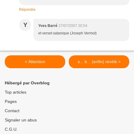
Répondre
Y
Yves Barré
27/07/2007 20:54
et verset satanique (Joseph Vermot)
< Attention
s... b... (enfin) révélé >
Hébergé par Overblog
Top articles
Pages
Contact
Signaler un abus
C.G.U.