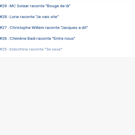
#29 : MC Solaar raconte "Bouge de là"
28 : Lorie raconte "Je vais vite"
#27 : Christophe Willem raconte "Jacques a dit"
#26 : Chimène Badi raconte "Entre nous"
#25 : Indochine raconte "3e sexe"
#24 : Zaho raconte "C'est chelou"
#23 : Patrick Bruel raconte "Au café des délices"
#22 : Kyo raconte "Le chemin"
#21 : Nolwenn Leroy raconte "Cassé"
#20 : Patrick Hernandez raconte "Born to be alive"
#19 : Lorie raconte "Près de moi"
#18 : Michael Jones raconte "A nos actes manqués" (avec Jean-Jacque