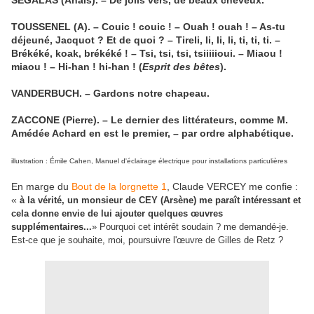
SEGALAS (Anaïs). – De jolis vers, de beaux cheveux.
TOUSSENEL (A). – Couic ! couic ! – Ouah ! ouah ! – As-tu
déjeuné, Jacquot ? Et de quoi ? – Tireli, li, li, li, ti, ti, ti. –
Brékéké, koak, brékéké ! – Tsi, tsi, tsi, tsiiiiioui. – Miaou !
miaou ! – Hi-han ! hi-han ! (
Esprit des bêtes
).
VANDERBUCH. – Gardons notre chapeau.
ZACCONE (Pierre). – Le dernier des littérateurs, comme M.
Amédée Achard en est le premier, – par ordre alphabétique.
illustration : Émile Cahen, Manuel d'éclairage électrique pour installations particulières
En marge du
Bout de la lorgnette 1
, Claude VERCEY me confie :
«
à la vérité, un monsieur de CEY (Arsène) me paraît intéressant et
cela donne envie de lui ajouter quelques œuvres
supplémentaires...
» Pourquoi cet intérêt soudain ? me demandé-je.
Est-ce que je souhaite, moi, poursuivre l'œuvre de Gilles de Retz ?