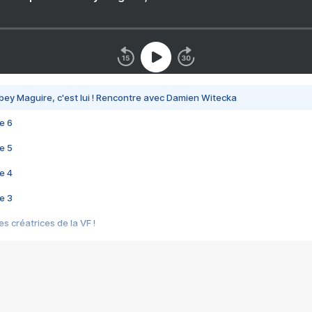
bey Maguire, c'est lui ! Rencontre avec Damien Witecka
e 6
e 5
e 4
e 3
s créatrices de la VF !
e 2
e 1
e Mektoub My Love arrive enfin ! Rencontre avec Shaïn Boumedine et Sal