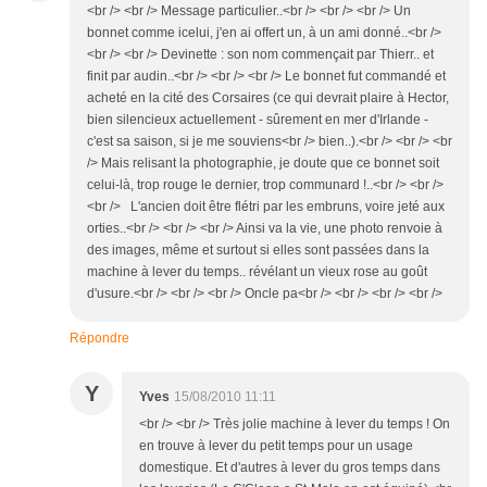
<br /> <br /> Message particulier..<br /> <br /> <br /> Un
bonnet comme icelui, j'en ai offert un, à un ami donné..<br />
<br /> <br /> Devinette : son nom commençait par Thierr.. et
finit par audin..<br /> <br /> <br /> Le bonnet fut commandé et
acheté en la cité des Corsaires (ce qui devrait plaire à Hector,
bien silencieux actuellement - sûrement en mer d'Irlande -
c'est sa saison, si je me souviens<br /> bien..).<br /> <br /> <br
/> Mais relisant la photographie, je doute que ce bonnet soit
celui-là, trop rouge le dernier, trop communard !..<br /> <br />
<br /> L'ancien doit être flétri par les embruns, voire jeté aux
orties..<br /> <br /> <br /> Ainsi va la vie, une photo renvoie à
des images, même et surtout si elles sont passées dans la
machine à lever du temps.. révélant un vieux rose au goût
d'usure.<br /> <br /> <br /> Oncle pa<br /> <br /> <br /> <br />
Répondre
Y
Yves
15/08/2010 11:11
<br /> <br /> Très jolie machine à lever du temps ! On
en trouve à lever du petit temps pour un usage
domestique. Et d'autres à lever du gros temps dans