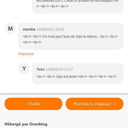
les laveries (Le C'Clean a St-Malo en est équipé).<br
/> <br /> <br /> <br />
M
martine
14/08/2010 18:54
<br /> <br /> Ce n'est pas l'avis de Jojo le mérou...<br /> <br />
<br /> <br />
Répondre
Y
Yves
14/08/2010 21:27
<br /> <br /> Jojo est amer !<br /> <br /> <br /> <br />
< Fable
Plus bas le chapeau ! >
Hébergé par Overblog