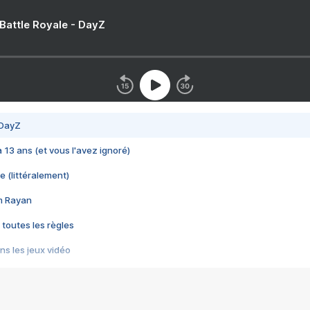
 Battle Royale - DayZ
 DayZ
 a 13 ans (et vous l'avez ignoré)
e (littéralement)
im Rayan
 toutes les règles
s les jeux vidéo
us choquant de Rockstar ? - Le scandale BULLY
e plus moche de Steam