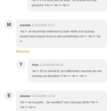
<br /> Il n'y aura pas de suite : ce Rothko est une
gouache !<br /> <br /> <br />
M
martine
11/10/2009 15:27
<br /> Je reconnais nettement la baie vitrée d'un bureau
éclairé dans lequel écrit un ami rochefortais;<br /> <br /> <br
/>
Répondre
Y
Yves
12/10/2009 00:15
<br /> Et on verrait là, les différentes couches de son
cerveau en ébullition ?<br /> <br /> <br />
E
eleonor
11/10/2009 13:33
<br /> de la purée ...de carottes? non c'est pas drôle !<br />
<br /> <br />