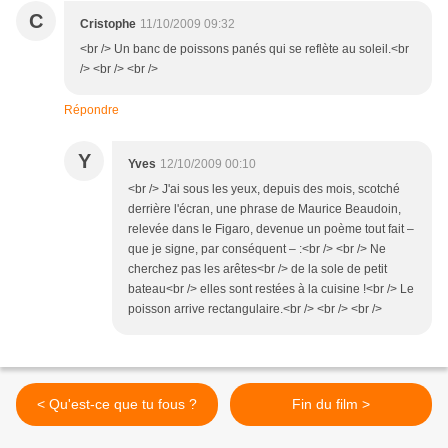
C
Cristophe
11/10/2009 09:32
<br /> Un banc de poissons panés qui se reflète au soleil.<br
/> <br /> <br />
Répondre
Y
Yves
12/10/2009 00:10
<br /> J'ai sous les yeux, depuis des mois, scotché
derrière l'écran, une phrase de Maurice Beaudoin,
relevée dans le Figaro, devenue un poème tout fait –
que je signe, par conséquent – :<br /> <br /> Ne
cherchez pas les arêtes<br /> de la sole de petit
bateau<br /> elles sont restées à la cuisine !<br /> Le
poisson arrive rectangulaire.<br /> <br /> <br />
< Qu'est-ce que tu fous ?
Fin du film >