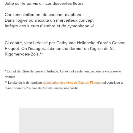
Jette sur le parvis d'incandescentes fleurs.
Car l'ensoleillement du coucher diaphane
Dans l'ogive où s'exalte un merveilleux concept
Intègre des lueurs d'ambre et de cymophane.»*
Ci-contre, vitrail réalisé par Cathy Van Hollebeke d'après Gaston
Floquet. On l'inaugurait dimanche dernier en l'église de St-
Rigomer-des-Bois.**
* Extrait de
Vitrail
de Laurent Tailhade. Un extrait seulement, je tiens à vous revoir
demain.
** Le site de la dynamique
association des Amis de Gaston Floquet
qui contribue à
faire connaître l'œuvre de l'artiste, mérite une visite.