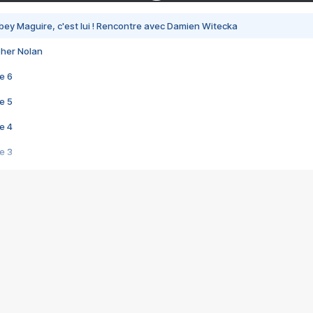
bey Maguire, c'est lui ! Rencontre avec Damien Witecka
pher Nolan
e 6
e 5
e 4
e 3
s créatrices de la VF !
e 2
e 1
e Mektoub My Love arrive enfin ! Rencontre avec Shaïn Boumedine et Sal
i : après Toni en famille
elle réalise le bouleversant Dites lui que je l'aime