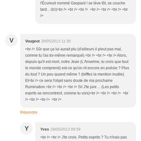
l'Écureuil nommé Gaspard / se lève tôt, se couche
tard... (Ici)<br /> <br /> <br /> <br /> <br /> <br /> <br
/>
V
Vougeot
28/05/2013 11:30
<br /> Sûr que ça lui aurait plu (d'ailleurs il pleut pas mal,
comme tu l'as toi-même remarqué).<br /> <br /> <br /> Alors,
depuis qu'il est mort, notre Jean (L'Anselme, tu crois que tout
le monde comprend) est-ce qu'on rit encore en poésie ? Plus
du tout ? Un peu quand même ? (bifffez la mention inutile).
Et<br /> ce sera l'objet sans doute de ma prochaine
Rumination.<br /> <br /> <br /> Si! J'te jure ... (Les petits
esprits se rencontrent, comme tu vois)<br /> <br /> <br /> <br
/> <br /> <br /> <br />
Répondre
Y
Yves
29/05/2013 09:59
<br /> <br /> J'te crois. Petits esprits ? Tu n'irais pas