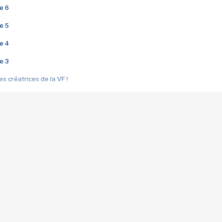
e 6
e 5
e 4
e 3
s créatrices de la VF !
e 2
e 1
e Mektoub My Love arrive enfin ! Rencontre avec Shaïn Boumedine et Sal
i : après Toni en famille
elle réalise le bouleversant Dites lui que je l'aime
ais ! Rencontre autour de Vie privée de Rebecca Zlotowski
 de Marguerite, Grave... Rencontre avec Ella Rumpf
 Les Rêveurs, un film intime sur la santé mentale