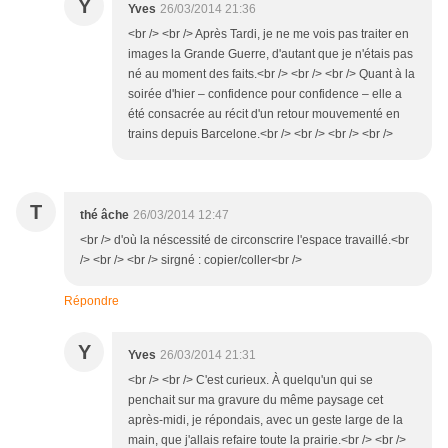
Y
Yves
26/03/2014 21:36
<br /> <br /> Après Tardi, je ne me vois pas traiter en
images la Grande Guerre, d'autant que je n'étais pas
né au moment des faits.<br /> <br /> <br /> Quant à la
soirée d'hier – confidence pour confidence – elle a
été consacrée au récit d'un retour mouvementé en
trains depuis Barcelone.<br /> <br /> <br /> <br />
T
thé âche
26/03/2014 12:47
<br /> d'où la néscessité de circonscrire l'espace travaillé.<br
/> <br /> <br /> sirgné : copier/coller<br />
Répondre
Y
Yves
26/03/2014 21:31
<br /> <br /> C'est curieux. À quelqu'un qui se
penchait sur ma gravure du même paysage cet
après-midi, je répondais, avec un geste large de la
main, que j'allais refaire toute la prairie.<br /> <br />