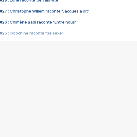
28 : Lorie raconte "Je vais vite"
#27 : Christophe Willem raconte "Jacques a dit"
#26 : Chimène Badi raconte "Entre nous"
#25 : Indochine raconte "3e sexe"
#24 : Zaho raconte "C'est chelou"
#23 : Patrick Bruel raconte "Au café des délices"
#22 : Kyo raconte "Le chemin"
#21 : Nolwenn Leroy raconte "Cassé"
#20 : Patrick Hernandez raconte "Born to be alive"
#19 : Lorie raconte "Près de moi"
#18 : Michael Jones raconte "A nos actes manqués" (avec Jean-Jacque
#17 : Khaled raconte "Aïcha"
#16 : Corneille raconte "Parce qu'on vient de loin"