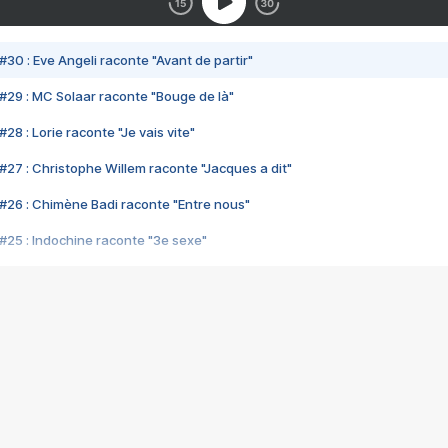
#30 : Eve Angeli raconte "Avant de partir"
#29 : MC Solaar raconte "Bouge de là"
28 : Lorie raconte "Je vais vite"
#27 : Christophe Willem raconte "Jacques a dit"
#26 : Chimène Badi raconte "Entre nous"
#25 : Indochine raconte "3e sexe"
#24 : Zaho raconte "C'est chelou"
#23 : Patrick Bruel raconte "Au café des délices"
#22 : Kyo raconte "Le chemin"
#21 : Nolwenn Leroy raconte "Cassé"
#20 : Patrick Hernandez raconte "Born to be alive"